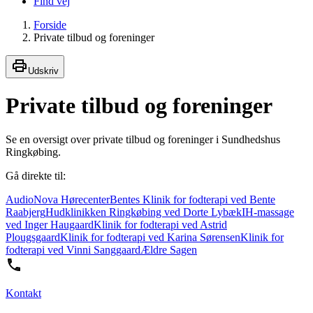
Find vej
Forside
Private tilbud og foreninger
Udskriv
Private tilbud og foreninger
Se en oversigt over private tilbud og foreninger i Sundhedshus
Ringkøbing.
Gå direkte til:
AudioNova Hørecenter
Bentes Klinik for fodterapi ved Bente
Raabjerg
Hudklinikken Ringkøbing ved Dorte Lybæk
IH-massage
ved Inger Haugaard
Klinik for fodterapi ved Astrid
Plougsgaard
Klinik for fodterapi ved Karina Sørensen
Klinik for
fodterapi ved Vinni Sanggaard
Ældre Sagen
Kontakt